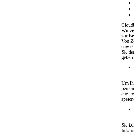
Cloudb
Wir ve
zur Be
Von Ze
sowie 
Sie da
geben 
Um Ihn
person
einver
speich
Sie kö
Inform