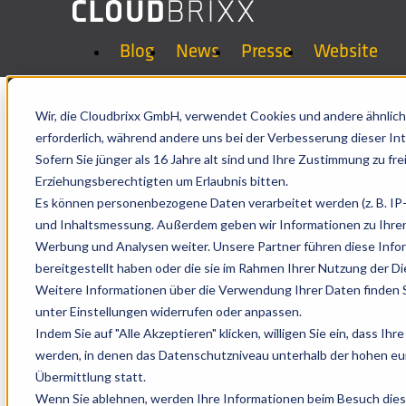
Blog
News
Presse
Website
Rezertifizierung für Qualitäts
Wir, die Cloudbrixx GmbH, verwendet Cookies und andere ähnlich
erforderlich, während andere uns bei der Verbesserung dieser In
Sofern Sie jünger als 16 Jahre alt sind und Ihre Zustimmung zu f
Rezertifizierung für Qualitäts
Erziehungsberechtigten um Erlaubnis bitten.
Es können personenbezogene Daten verarbeitet werden (z. B. IP-A
und Inhaltsmessung. Außerdem geben wir Informationen zu Ihrer
by
Cloudbrixx Product-Team
Aug 28, 2024 3:00:42 PM
Werbung und Analysen weiter. Unsere Partner führen diese Info
bereitgestellt haben oder die sie im Rahmen Ihrer Nutzung der 
Weitere Informationen über die Verwendung Ihrer Daten finden S
unter Einstellungen widerrufen oder anpassen.
Indem Sie auf "Alle Akzeptieren" klicken, willigen Sie ein, dass 
werden, in denen das Datenschutzniveau unterhalb der hohen eur
Übermittlung statt.
Wenn Sie ablehnen, werden Ihre Informationen beim Besuch dieser