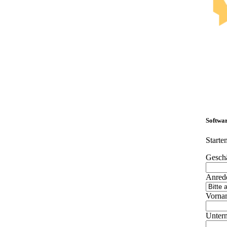
Softwa
Starte
Geschä
Anred
Vorna
Unter