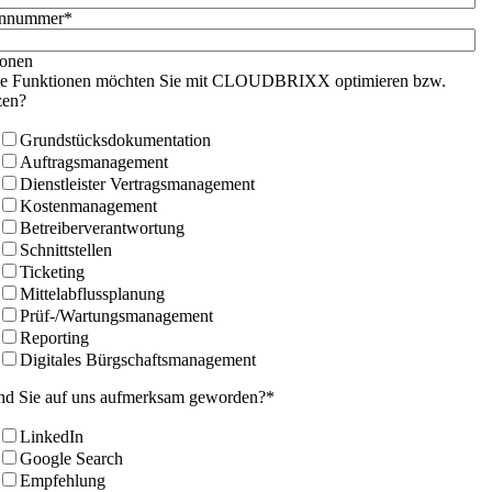
onnummer
*
ionen
e Funktionen möchten Sie mit CLOUDBRIXX optimieren bzw.
zen?
Grundstücksdokumentation
Auftragsmanagement
Dienstleister Vertragsmanagement
Kostenmanagement
Betreiberverantwortung
Schnittstellen
Ticketing
Mittelabflussplanung
Prüf-/Wartungsmanagement
Reporting
Digitales Bürgschaftsmanagement
nd Sie auf uns aufmerksam geworden?
*
LinkedIn
Google Search
Empfehlung