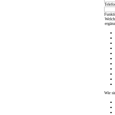
Telef
Funkt
Welch
ergän
Wie si