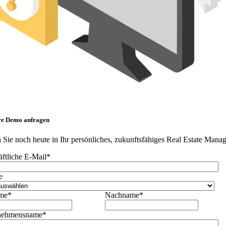
re Demo anfragen
n Sie noch heute in Ihr persönliches, zukunftsfähiges Real Estate Mana
ftliche E-Mail
*
e
me
*
Nachname
*
nehmensname
*