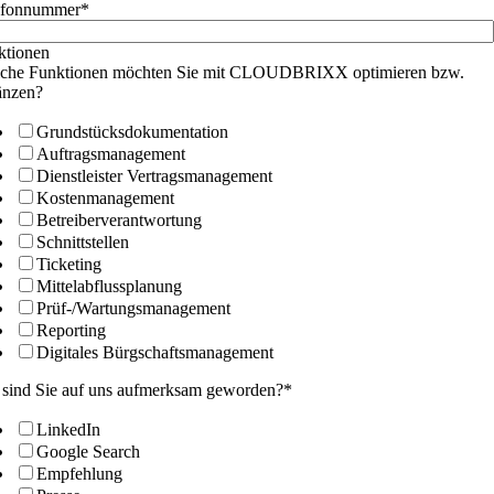
efonnummer
*
ktionen
che Funktionen möchten Sie mit CLOUDBRIXX optimieren bzw.
änzen?
Grundstücksdokumentation
Auftragsmanagement
Dienstleister Vertragsmanagement
Kostenmanagement
Betreiberverantwortung
Schnittstellen
Ticketing
Mittelabflussplanung
Prüf-/Wartungsmanagement
Reporting
Digitales Bürgschaftsmanagement
 sind Sie auf uns aufmerksam geworden?
*
LinkedIn
Google Search
Empfehlung