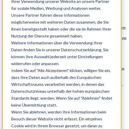
WELCOME TO EXPO REAL
Ihrer Verwendung unserer Website an unsere Partner
für soziale Medien, Werbung und Analysen weiter.
2023!
Unsere Partner führen diese Informationen
möglicherweise mit weiteren Daten zusammen, die Sie
Das Jahr 2023 stand und steht bei CLOUDBRIXX ganz im Namen
ihnen bereitgestellt haben oder die sie im Rahmen Ihrer
der Weiterentwicklung und Fokussierung. Von talentierten neuen
Nutzung der Dienste gesammelt haben.
Mitarbeitern über Büroumzug bis hin zu Vorbereitungen einer neuen
Weitere Informationen über die Verwendung Ihrer
Investorenrunde, haben wir das Jahr 2023 bisher sinnvoll genutzt.
Jetzt freuen wir uns auf die nächsten großen Schritte.
Daten finden Sie in unserer Datenschutzerklärung. Sie
können Ihre Auswahl jederzeit unter Einstellungen
Wir sind sehr stolz darauf, die enormen Fortschritte von
CLOUDBRIXX auf der diesjährigen EXPO REAL in München
widerrufen oder anpassen.
mit unserem Messestand zu präsentieren. Wir haben bewiesen, dass
Indem Sie auf "Alle Akzeptieren" klicken, willigen Sie ein,
wir die richtigen Kunden und Unterstützer auf unserer Reise
dass Ihre Daten auch außerhalb des Europäischen
gefunden haben. Wir sind auf dem richtigen Weg, um zu wachsen
und unseren Kunden zu helfen, die Gewinner von morgen zu sein.
Wirtschaftsraums verarbeitet werden, in denen das
Datenschutzniveau unterhalb der hohen europäischen
Das erwartet Sie auf unserem CLOUDBRIXX Messestand:
Standards liegt. werden. Wenn Sie auf "Ablehnen" findet
Unser neues Produktvideo
keine Übermittlung statt.
Geschmackvoller Kaffee
Wenn Sie ablehnen, werden Ihre Informationen beim
Team aus Produkt, Client Service, Sales & Marketing
Besuch dieser Website nicht erfasst. Ein einzelnes
Trustlog Partnervortrag (4. Okt - 14:30 Uhr)
Trustlog/Cloudbrixx Vortrag (5. Okt - 15:30 Uhr)
Cookie wird in Ihrem Browser gesetzt, um daran zu