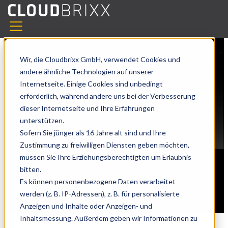
Blog
CLOUDBRIXX Messestand
Wir, die Cloudbrixx GmbH, verwendet Cookies und
News
andere ähnliche Technologien auf unserer
auf der EXPO REAL 2023 in
Presse
Internetseite. Einige Cookies sind unbedingt
Website
München
erforderlich, während andere uns bei der Verbesserung
dieser Internetseite und Ihre Erfahrungen
Demo
unterstützen.
CLOUDBRIXX Messestand
Sofern Sie jünger als 16 Jahre alt sind und Ihre
Zustimmung zu freiwilligen Diensten geben möchten,
auf der EXPO REAL 2023 in
müssen Sie Ihre Erziehungsberechtigten um Erlaubnis
München
bitten.
Es können personenbezogene Daten verarbeitet
werden (z. B. IP-Adressen), z. B. für personalisierte
by
Cloudbrixx Marketing-Team
Anzeigen und Inhalte oder Anzeigen- und
Aug 23, 2023 4:58:07 PM
Inhaltsmessung. Außerdem geben wir Informationen zu