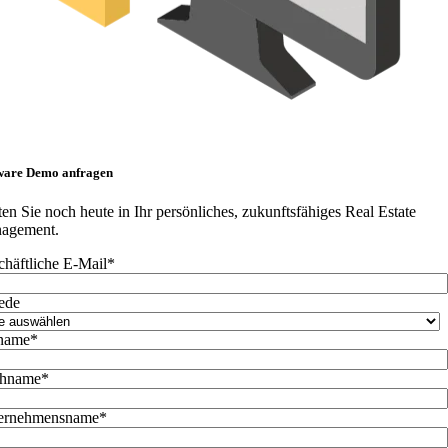
ware Demo anfragen
ten Sie noch heute in Ihr persönliches, zukunftsfähiges Real Estate
agement.
häftliche E-Mail
*
ede
name
*
hname
*
ernehmensname
*